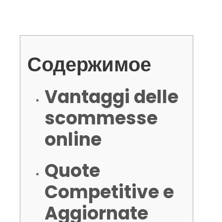
Содержимое
Vantaggi delle
scommesse
online
Quote
Competitive e
Aggiornate