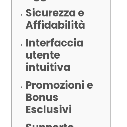
Sicurezza e
Affidabilità
Interfaccia
utente
intuitiva
Promozioni e
Bonus
Esclusivi