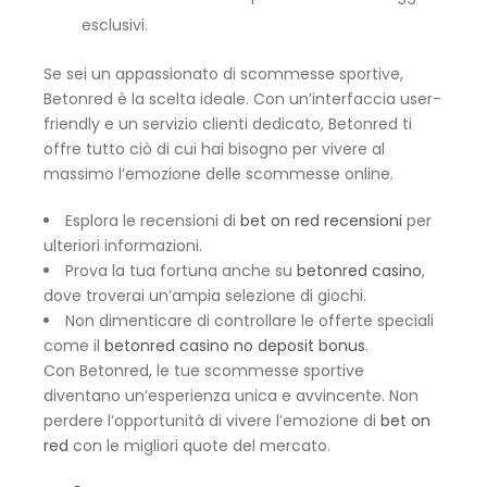
esclusivi.
Se sei un appassionato di scommesse sportive,
Betonred è la scelta ideale. Con un’interfaccia user-
friendly e un servizio clienti dedicato, Betonred ti
offre tutto ciò di cui hai bisogno per vivere al
massimo l’emozione delle scommesse online.
Esplora le recensioni di
bet on red recensioni
per
ulteriori informazioni.
Prova la tua fortuna anche su
betonred casino
,
dove troverai un’ampia selezione di giochi.
Non dimenticare di controllare le offerte speciali
come il
betonred casino no deposit bonus
.
Con Betonred, le tue scommesse sportive
diventano un’esperienza unica e avvincente. Non
perdere l’opportunità di vivere l’emozione di
bet on
red
con le migliori quote del mercato.