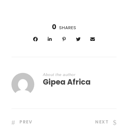
0
SHARES
About the author
Gipea Africa
PREV
NEXT