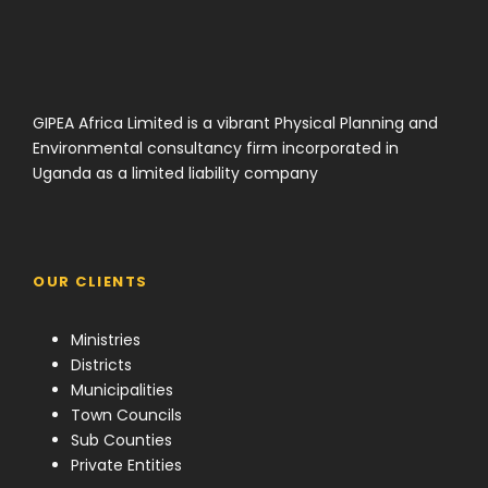
gel
bahsegel
bahsegel
bahsegel resmi adresi
GIPEA Africa Limited is a vibrant Physical Planning and
Environmental consultancy firm incorporated in
Uganda as a limited liability company
OUR CLIENTS
Ministries
Districts
Municipalities
Town Councils
Sub Counties
Private Entities