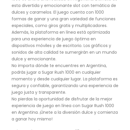
esta divertida y emocionante slot con temática de
dulces y caramelos. El juego cuenta con 1000
formas de ganar y una gran variedad de funciones
especiales, como giros gratis y multiplicadores.
Además, la plataforma en línea está optimizada
para una experiencia de juego óptima en
dispositivos móviles y de escritorio. Los gráficos y
sonidos de alta calidad te sumergirán en un mundo
dulce y emocionante.
No importa dónde te encuentres en Argentina,
podrás jugar a Sugar Rush 1000 en cualquier
momento y desde cualquier lugar. La plataforma es
segura y confiable, garantizando una experiencia de
juego justa y transparente.
No pierdas la oportunidad de disfrutar de la mejor
experiencia de juego en línea con Sugar Rush 1000
en Argentina. ¡Únete a la diversión dulce y comienza
a ganar hoy mismo!