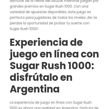
disfrutar de la fiebre del azúcar mientras juegan por
grandes premios en Sugar Rush 1000. Con una
variedad de apuestas disponibles, este juego es
perfecto para jugadores de todos los niveles. ¡No te
pierdas la oportunidad de probar tu suerte con
Sugar Rush 1000!
Experiencia de
juego en línea con
Sugar Rush 1000:
disfrútalo en
Argentina
La experiencia de juego en línea con Sugar Rush
1000 es ahora una realidad en Argentina. Disfruta de