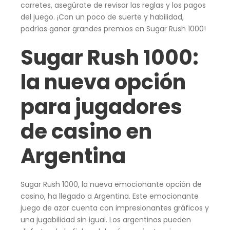
carretes, asegúrate de revisar las reglas y los pagos
del juego. ¡Con un poco de suerte y habilidad,
podrías ganar grandes premios en Sugar Rush 1000!
Sugar Rush 1000:
la nueva opción
para jugadores
de casino en
Argentina
Sugar Rush 1000, la nueva emocionante opción de
casino, ha llegado a Argentina. Este emocionante
juego de azar cuenta con impresionantes gráficos y
una jugabilidad sin igual. Los argentinos pueden