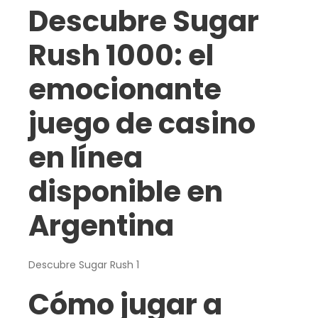
Descubre Sugar
Rush 1000: el
emocionante
juego de casino
en línea
disponible en
Argentina
Descubre Sugar Rush 1
Cómo jugar a