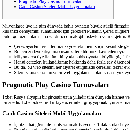
Pragmatic Play Casino Turnuvaları
Canlı Casino Siteleri Mobil Uygulamaları
Milyonlarca üye ile tüm dünyada bahis oynatan büyük güçlü firmadır. İç
kullanıcı deneyimini sunabilmek için çerezleri kullanır. Çerez bilgile
bulduğunuzu anlamasına yardımcı olmak gibi işlevleri yerine getirir. Bu
Çerez ayarları tercihlerinizi kaydedebilmemiz için kesinlikle ger
Bu çerezi devre dışı bırakırsanız, tercihlerinizi kaydedemeyiz.
Milyonlarca üye ile tüm dünyada bahis oynatan büyük güçlü fir
Hangi çerezleri kullandığımız hakkında daha fazla şey öğrenebil
Bu da, bu web sitesini her ziyaret ettiğinizde çerezleri tekrar e
Sitemizi ana ekranınıza bir web uygulaması olarak nasıl yükley
Pragmatic Play Casino Turnuvaları
1xbet Rusya altyapılı bir şirkettir uzun yılladır tüm dünyada hizmet ve
bir sitedir. 1xbet adresine Türkiye üzerinden giriş yapmak için sitemizi 
Canlı Casino Siteleri Mobil Uygulamaları
İçiniz rahat güvende bahis yapmak isteyenler 1 dakikada siteye ü
Burada çizgi ve dizileri tamamen ücretsiz bir şekilde dublajlı ola