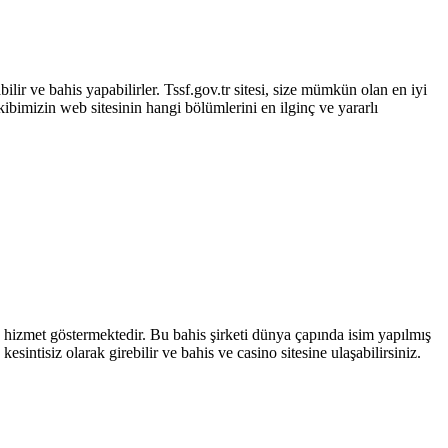
ir ve bahis yapabilirler. Tssf.gov.tr sitesi, size mümkün olan en iyi
ibimizin web sitesinin hangi bölümlerini en ilginç ve yararlı
da hizmet göstermektedir. Bu bahis şirketi dünya çapında isim yapılmış
esintisiz olarak girebilir ve bahis ve casino sitesine ulaşabilirsiniz.