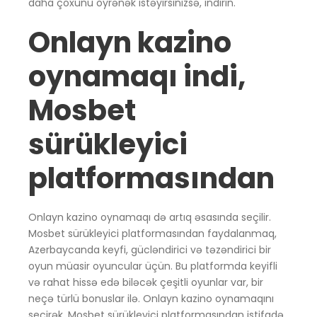
daha çoxunu öyrənək istəyirsinizsə, indirin.
Onlayn kazino
oynamaqı indi,
Mosbet
sürükleyici
platformasından
Onlayn kazino oynamaqı də artıq əsasında seçilir.
Mosbet sürükleyici platformasından faydalanmaq,
Azerbaycanda keyfi, gücləndirici və təzəndirici bir
oyun müasir oyuncular üçün. Bu platformda keyifli
və rahat hissə edə biləcək çeşitli oyunlar var, bir
neçə türlü bonuslar ilə. Onlayn kazino oynamaqını
seçirək, Mosbet sürükleyici platformasından istifadə