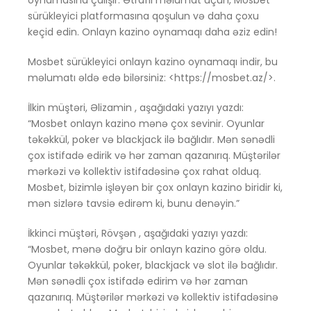
sürükleyici platformasına qoşulun və daha çoxu
keçid edin. Onlayn kazino oynamaqı daha əziz edin!
Mosbet sürükleyici onlayn kazino oynamaqı indir, bu
məlumatı əldə edə bilərsiniz: <https://mosbet.az/>.
İlkin müştəri, Əlizamin , aşağıdaki yazıyı yazdı:
“Mosbet onlayn kazino mənə çox sevinir. Oyunlar
təkəkkül, poker və blackjack ilə bağlıdır. Mən sənədli
çox istifadə edirik və hər zaman qazanırıq. Müştərilər
mərkəzi və kollektiv istifadəsinə çox rahat olduq.
Mosbet, bizimlə işləyən bir çox onlayn kazino biridir ki,
mən sizlərə tavsiə edirəm ki, bunu denəyin.”
İkkinci müştəri, Rövşən , aşağıdaki yazıyı yazdı:
“Mosbet, mənə doğru bir onlayn kazino görə oldu.
Oyunlar təkəkkül, poker, blackjack və slot ilə bağlıdır.
Mən sənədli çox istifadə edirim və hər zaman
qazanırıq. Müştərilər mərkəzi və kollektiv istifadəsinə