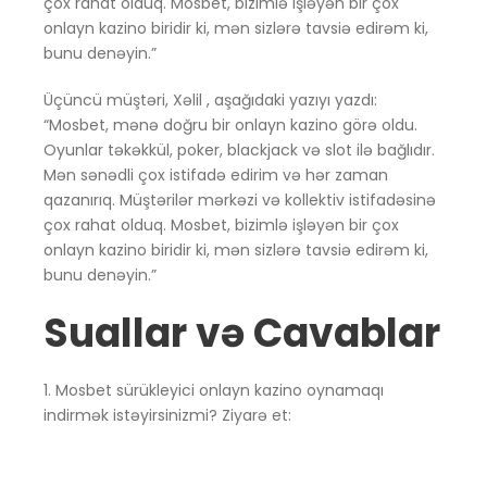
çox rahat olduq. Mosbet, bizimlə işləyən bir çox
onlayn kazino biridir ki, mən sizlərə tavsiə edirəm ki,
bunu denəyin.”
Üçüncü müştəri, Xəlil , aşağıdaki yazıyı yazdı:
“Mosbet, mənə doğru bir onlayn kazino görə oldu.
Oyunlar təkəkkül, poker, blackjack və slot ilə bağlıdır.
Mən sənədli çox istifadə edirim və hər zaman
qazanırıq. Müştərilər mərkəzi və kollektiv istifadəsinə
çox rahat olduq. Mosbet, bizimlə işləyən bir çox
onlayn kazino biridir ki, mən sizlərə tavsiə edirəm ki,
bunu denəyin.”
Suallar və Cavablar
1. Mosbet sürükleyici onlayn kazino oynamaqı
indirmək istəyirsinizmi? Ziyarə et: