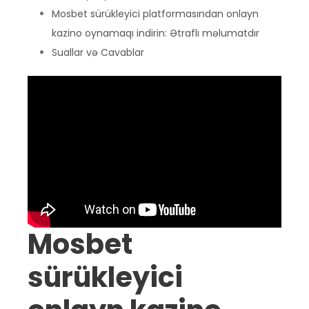
Mosbet sürükleyici platformasından onlayn
kazino oynamaqı indirin: Ətraflı məlumatdır
Suallar və Cavablar
Mosbet
sürükleyici