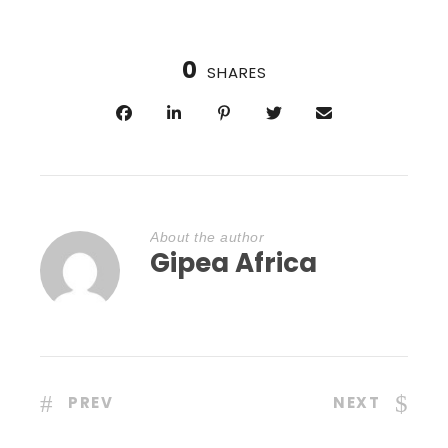
0
SHARES
About the author
Gipea Africa
PREV
NEXT