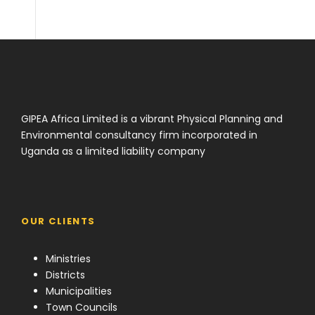
segel
bahsegel
bahsegel resmi adresi
GIPEA Africa Limited is a vibrant Physical Planning and
Environmental consultancy firm incorporated in
Uganda as a limited liability company
OUR CLIENTS
Ministries
Districts
Municipalities
Town Councils