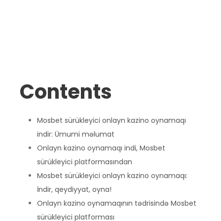
Contents
Mosbet sürükleyici onlayn kazino oynamaqı
indir: Ümumi məlumat
Onlayn kazino oynamaqı indi, Mosbet
sürükleyici platformasından
Mosbet sürükleyici onlayn kazino oynamaqı:
İndir, qeydiyyat, oyna!
Onlayn kazino oynamaqının tədrisində Mosbet
sürükleyici platforması