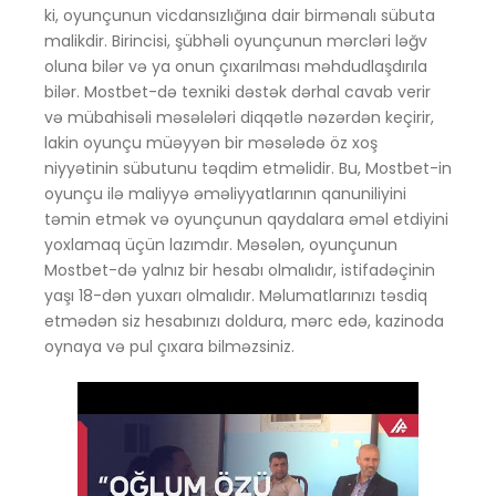
ki, oyunçunun vicdansızlığına dair birmənalı sübuta
malikdir. Birincisi, şübhəli oyunçunun mərcləri ləğv
oluna bilər və ya onun çıxarılması məhdudlaşdırıla
bilər. Mostbet-də texniki dəstək dərhal cavab verir
və mübahisəli məsələləri diqqətlə nəzərdən keçirir,
lakin oyunçu müəyyən bir məsələdə öz xoş
niyyətinin sübutunu təqdim etməlidir. Bu, Mostbet-in
oyunçu ilə maliyyə əməliyyatlarının qanuniliyini
təmin etmək və oyunçunun qaydalara əməl etdiyini
yoxlamaq üçün lazımdır. Məsələn, oyunçunun
Mostbet-də yalnız bir hesabı olmalıdır, istifadəçinin
yaşı 18-dən yuxarı olmalıdır. Məlumatlarınızı təsdiq
etmədən siz hesabınızı doldura, mərc edə, kazinoda
oynaya və pul çıxara bilməzsiniz.