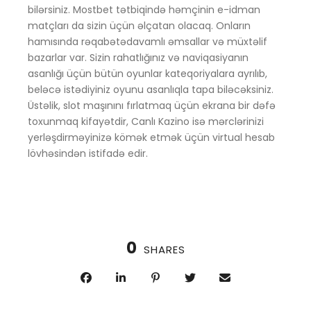
bilərsiniz. Mostbet tətbiqində həmçinin e-idman
matçları da sizin üçün əlçatan olacaq. Onların
hamısında rəqabətədavamlı əmsallar və müxtəlif
bazarlar var. Sizin rahatlığınız və naviqasiyanın
asanlığı üçün bütün oyunlar kateqoriyalara ayrılıb,
beləcə istədiyiniz oyunu asanlıqla tapa biləcəksiniz.
Üstəlik, slot maşınını fırlatmaq üçün ekrana bir dəfə
toxunmaq kifayətdir, Canlı Kazino isə mərclərinizi
yerləşdirməyinizə kömək etmək üçün virtual hesab
lövhəsindən istifadə edir.
0
SHARES