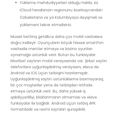
Yükləmə məhdudiyyətləri olduğu halda, siz
iCloud hesabınızın regionunu Azərbaycandan
Özbəkistana və ya Kolumbiyaya dəyişməli və
yükləməni təkrar etməlisiniz.
Müasir bettinq getdikcə daha çox mobil vasitələrə
doğru irəliləyir. Oyunçuların böyük hissəsi smartfon
vasitəsilə mərclər etməyə və kazino oyunları
oynamağa üstünlük verir. Bütün bu funksiyalar
Mostbet saytının mobil versiyasında var. Şirkət saytın
telefonlara uyğunlaşdırılmış versiyasını, eləcə də
Android və iOS üçün tətbiqini hazırlamışdır.
Uyğunlaşdırılmış saytın üstünlüklərinə baxmayaraq,
bir çox müştərilər yenə də tətbiqdən istifadə
etməyə üstünlük verir. Bu, daha yüksək iş
qabiliyyətliliyi, bloklanmanın olmaması və əlavə
funksiyalar ilə bağlıdır. Android üçün tətbiq APK
formatdadır və rəsmi saytdan quraşdırılır.