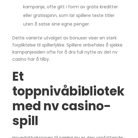
kampanje, ofte gitt i form av gratis kreditter
eller gratisspinn, som lar spillere teste titler
uten å satse sine egne penger.
Dette varierte utvalget av bonuser viser en sterk
forpliktelse til spillerlykke. Spillere anbefales å sjekke
kampanjesiden ofte for å dra full nytte av det nv
casino har å tilby.
Et
toppnivåbibliotek
med nv casino-
spill
Hovedattraksjonen til
casino nv
er den omfattende