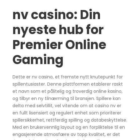
nv casino: Din
nyeste hub for
Premier Online
Gaming
Dette er nv casino, et fremste nytt knutepunkt for
spillentusiaster. Denne plattformen etablerer raskt
et navn som et pålitelig og troverdig online kasino,
og tilbyr en ny tilnærming til bransjen. Spillere kan
delta med selvtillit, vel vitende om at casino nv er
en fullt lisensiert og regulert enhet som prioriterer
spillersikkerhet, rettferdig spilling og databeskyttelse.
Med en brukervennlig layout og en forpliktelse til en
engasjerende atmosfære av topp kvalitet, er det