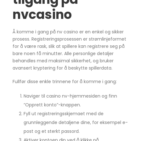
nvcasino
Å komme i gang på nv casino er en enkel og sikker
prosess. Registreringsprosessen er strømlinjeformet
for å være rask, slik at spillere kan registrere seg på
bare noen få minutter. Alle personlige detaljer
behandles med maksimal sikkerhet, og bruker
avansert kryptering for å beskytte spillerdata.
Fullfør disse enkle trinnene for å komme i gang:
Naviger til casino nv-hjemmesiden og finn
“Opprett konto”-knappen.
Fyll ut registreringsskjemaet med de
grunnleggende detaljene dine, for eksempel e-
post og et sterkt passord.
Aktiver kontoen din ved å klikke på