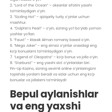
2. “Lord of the Ocean” – okeanlar sifatini yaxshi
ta’minlaydigan o’yin.
3. “Sizzling Hot” – qiziqarliy turliy o’yinlar uchun
mashhur.
4. “Dolphin’s Pearl” – o’yin, sizning yo’l bo’ylab yomon
yoshlar yo’llari.
5. “Faust” – klassik Alman romaniy based o’yin.
6. “Mega Joker” – eng simsiz o’yinlar orasidagi eng
ko’p bonuslarni ta’minlaydigan o’yin.
7. “Legend of Cleopatra” – ko’p bonus va jolla o’yin.
8. “Starburst” – eng yaxshi slot o’yinlaridan biri.
Pin-Up Kazino, sizning sevimli online o’yinlaringizni
topishda yordam beradi va sizlar uchun eng ko’p
bonuslar va jollalarni ta’minlaydi!
Bepul aylanishlar
va eng yaxshi