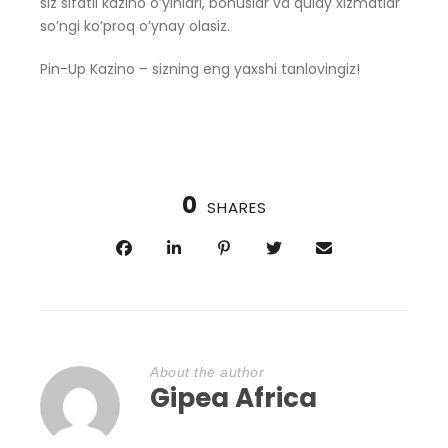
siz sifatli kazino o’yinlari, bonuslar va qulay xizmatlar
so’ngi ko’proq o’ynay olasiz.
Pin-Up Kazino – sizning eng yaxshi tanlovingiz!
0
SHARES
About the author
Gipea Africa