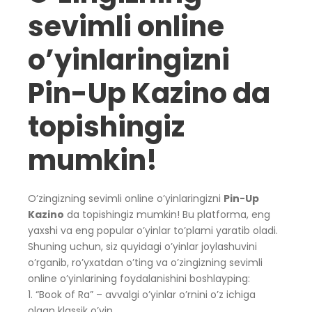
sevimli online
o’yinlaringizni
Pin-Up Kazino da
topishingiz
mumkin!
O’zingizning sevimli online o’yinlaringizni
Pin-Up
Kazino
da topishingiz mumkin! Bu platforma, eng
yaxshi va eng popular o’yinlar to’plami yaratib oladi.
Shuning uchun, siz quyidagi o’yinlar joylashuvini
o’rganib, ro’yxatdan o’ting va o’zingizning sevimli
online o’yinlarining foydalanishini boshlayping:
1. “Book of Ra” – avvalgi o’yinlar o’rnini o’z ichiga
olgan klassik o’yin.