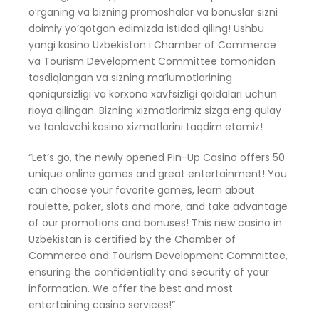
o’rganing va bizning promoshalar va bonuslar sizni
doimiy yo’qotgan edimizda istidod qiling! Ushbu
yangi kasino Uzbekiston i Chamber of Commerce
va Tourism Development Committee tomonidan
tasdiqlangan va sizning ma’lumotlarining
qoniqursizligi va korxona xavfsizligi qoidalari uchun
rioya qilingan. Bizning xizmatlarimiz sizga eng qulay
ve tanlovchi kasino xizmatlarini taqdim etamiz!
“Let’s go, the newly opened Pin-Up Casino offers 50
unique online games and great entertainment! You
can choose your favorite games, learn about
roulette, poker, slots and more, and take advantage
of our promotions and bonuses! This new casino in
Uzbekistan is certified by the Chamber of
Commerce and Tourism Development Committee,
ensuring the confidentiality and security of your
information. We offer the best and most
entertaining casino services!”