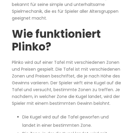
bekannt für seine simple und unterhaltsame
Spielmechanik, die es für Spieler aller Altersgruppen
geeignet macht.
Wie funktioniert
Plinko?
Plinko wird auf einer Tafel mit verschiedenen Zonen
und Preisen gespielt. Die Tafel ist mit verschiedenen
Zonen und Preisen beschriftet, die je nach Höhe des
Gewinns variieren. Der Spieler wirft eine Kugel auf die
Tafel und versucht, bestimmte Zonen zu treffen. Je
nachdem, in welcher Zone die Kugel landet, wird der
Spieler mit einem bestimmten Gewinn belohnt.
Die Kugel wird auf die Tafel geworfen und
landet in einer bestimmten Zone.