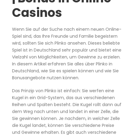
Casinos
Wenn Sie auf der Suche nach einem neuen Online-
Spiel sind, das Ihre Freunde und Familie begeistern
wird, sollten Sie sich Plinko ansehen. Dieses beliebte
Spiel ist in Deutschland sehr populär und bietet eine
Vielzahl von Möglichkeiten, um Gewinne zu erzielen.
In diesem Artikel erfahren Sie alles über Plinko in
Deutschland, wie Sie es spielen können und wie Sie
Bonusangebote nutzen können.
Das Prinzip von Plinko ist einfach: Sie werfen eine
Kugel in ein Grid-System, das aus verschiedenen
Reihen und Spalten besteht. Die Kugel rollt dann auf
dem Weg nach unten und landet in einer Zelle, die
Sie gewinnen können. Je nachdem, in welcher Zelle
die Kugel landet, können Sie verschiedene Preise
und Gewinne erhalten. Es gibt auch verschiedene