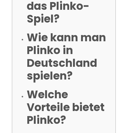
das Plinko-
Spiel?
Wie kann man
Plinko in
Deutschland
spielen?
Welche
Vorteile bietet
Plinko?