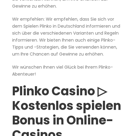
Gewinne zu erhöhen.
Wir empfehlen: Wir empfehlen, dass Sie sich vor
dem Spielen Plinko in Deutschland informieren und
sich über die verschiedenen Varianten und Regeln
informieren. Wir bieten Ihnen auch einige Plinko-
Tipps und -Strategien, die Sie verwenden können,
um Ihre Chancen auf Gewinne zu erhöhen.
Wir wünschen Ihnen viel Glück bei Ihrem Plinko-
Abenteuer!
Plinko Casino ▷
Kostenlos spielen
Bonus in Online-
Casinos