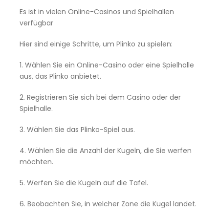
Es ist in vielen Online-Casinos und Spielhallen
verfügbar
Hier sind einige Schritte, um Plinko zu spielen:
1. Wählen Sie ein Online-Casino oder eine Spielhalle
aus, das Plinko anbietet.
2. Registrieren Sie sich bei dem Casino oder der
Spielhalle.
3. Wählen Sie das Plinko-Spiel aus.
4. Wählen Sie die Anzahl der Kugeln, die Sie werfen
möchten.
5. Werfen Sie die Kugeln auf die Tafel.
6. Beobachten Sie, in welcher Zone die Kugel landet.