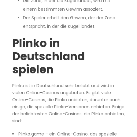
Die Zone, in der die Kugel landet, wird mit
einem bestimmten Gewinn assoziert.
Der Spieler erhält den Gewinn, der der Zone
entspricht, in der die Kugel landet.
Plinko in
Deutschland
spielen
Plinko ist in Deutschland sehr beliebt und wird in
vielen Online-Casinos angeboten. Es gibt viele
Online-Casinos, die Plinko anbieten, darunter auch
einige, die spezielle Plinko-Versionen anbieten. Einige
der beliebtesten Online-Casinos, die Plinko anbieten,
sind:
Plinko.game – ein Online-Casino, das spezielle