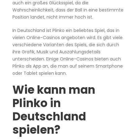
auch ein großes Glücksspiel, da die
Wahrscheinlichkeit, dass der Ball in eine bestimmte
Position landet, nicht immer hoch ist.
In Deutschland ist Plinko ein beliebtes Spiel, das in
vielen Online-Casinos angeboten wird. Es gibt viele
verschiedene Varianten des Spiels, die sich durch
ihre Grafik, Musik und Auszahlungsdetails
unterscheiden. Einige Online-Casinos bieten auch
Plinko als App an, die man auf seinem Smartphone
oder Tablet spielen kann.
Wie kann man
Plinko in
Deutschland
spielen?