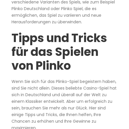
verschiedene Varianten des Spiels, wie zum Beispiel
Plinko Deutschland oder Plinko Spiel, die es
ermöglichen, das Spiel zu variieren und neue
Herausforderungen zu überwinden.
Tipps und Tricks
für das Spielen
von Plinko
Wenn Sie sich für das Plinko-Spiel begeistern haben,
sind Sie nicht allein. Dieses beliebte Casino-Spiel hat
sich in Deutschland und überall auf der Welt zu
einem Klassiker entwickelt. Aber um erfolgreich zu
sein, brauchen Sie mehr als nur Glück. Hier sind
einige Tipps und Tricks, die Ihnen helfen, Ihre
Chancen zu erhöhen und Ihre Gewinne zu
maximieren.