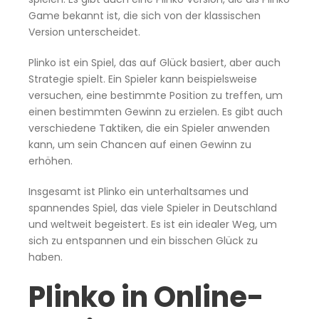
Game bekannt ist, die sich von der klassischen
Version unterscheidet.
Plinko ist ein Spiel, das auf Glück basiert, aber auch
Strategie spielt. Ein Spieler kann beispielsweise
versuchen, eine bestimmte Position zu treffen, um
einen bestimmten Gewinn zu erzielen. Es gibt auch
verschiedene Taktiken, die ein Spieler anwenden
kann, um sein Chancen auf einen Gewinn zu
erhöhen.
Insgesamt ist Plinko ein unterhaltsames und
spannendes Spiel, das viele Spieler in Deutschland
und weltweit begeistert. Es ist ein idealer Weg, um
sich zu entspannen und ein bisschen Glück zu
haben.
Plinko in Online-