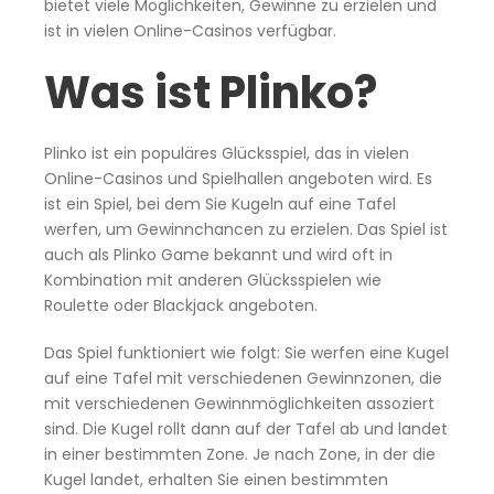
bietet viele Möglichkeiten, Gewinne zu erzielen und
ist in vielen Online-Casinos verfügbar.
Was ist Plinko?
Plinko ist ein populäres Glücksspiel, das in vielen
Online-Casinos und Spielhallen angeboten wird. Es
ist ein Spiel, bei dem Sie Kugeln auf eine Tafel
werfen, um Gewinnchancen zu erzielen. Das Spiel ist
auch als Plinko Game bekannt und wird oft in
Kombination mit anderen Glücksspielen wie
Roulette oder Blackjack angeboten.
Das Spiel funktioniert wie folgt: Sie werfen eine Kugel
auf eine Tafel mit verschiedenen Gewinnzonen, die
mit verschiedenen Gewinnmöglichkeiten assoziert
sind. Die Kugel rollt dann auf der Tafel ab und landet
in einer bestimmten Zone. Je nach Zone, in der die
Kugel landet, erhalten Sie einen bestimmten