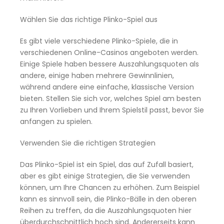
Wählen Sie das richtige Plinko-Spiel aus
Es gibt viele verschiedene Plinko-Spiele, die in
verschiedenen Online-Casinos angeboten werden.
Einige Spiele haben bessere Auszahlungsquoten als
andere, einige haben mehrere Gewinnlinien,
während andere eine einfache, klassische Version
bieten. Stellen Sie sich vor, welches Spiel am besten
zu Ihren Vorlieben und Ihrem Spielstil passt, bevor Sie
anfangen zu spielen.
Verwenden Sie die richtigen Strategien
Das Plinko-Spiel ist ein Spiel, das auf Zufall basiert,
aber es gibt einige Strategien, die Sie verwenden
können, um Ihre Chancen zu erhöhen. Zum Beispiel
kann es sinnvoll sein, die Plinko-Bälle in den oberen
Reihen zu treffen, da die Auszahlungsquoten hier
überdurchschnittlich hoch sind. Andererseits kann