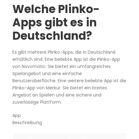
Welche Plinko-
Apps gibt es in
Deutschland?
Es gibt mehrere Plinko-Apps, die in Deutschland
erhältlich sind. Eine beliebte App ist die Plinko-App
von Novomatic. Sie bietet ein umfangreiches
Spielangebot und eine einfache
Benutzeroberfläche. Eine weitere beliebte App ist die
Plinko-App von Merkur. Sie bietet ein breites
Angebot an Spielen und eine sichere und
zuverlässige Plattform.
App
Beschreibung