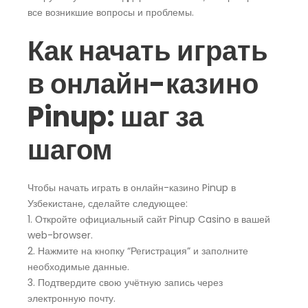
все возникшие вопросы и проблемы.
Как начать играть
в онлайн-казино
Pinup: шаг за
шагом
Чтобы начать играть в онлайн-казино Pinup в
Узбекистане, сделайте следующее:
1. Откройте официальный сайт Pinup Casino в вашей
web-browser.
2. Нажмите на кнопку “Регистрация” и заполните
необходимые данные.
3. Подтвердите свою учётную запись через
электронную почту.