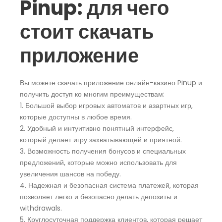
Pinup: для чего
стоит скачать
приложение
Вы можете скачать приложение онлайн-казино Pinup и
получить доступ ко многим преимуществам:
1. Большой выбор игровых автоматов и азартных игр,
которые доступны в любое время.
2. Удобный и интуитивно понятный интерфейс,
который делает игру захватывающей и приятной.
3. Возможность получения бонусов и специальных
предложений, которые можно использовать для
увеличения шансов на победу.
4. Надежная и безопасная система платежей, которая
позволяет легко и безопасно делать депозиты и
withdrawals.
5. Круглосуточная поддержка клиентов, которая решает