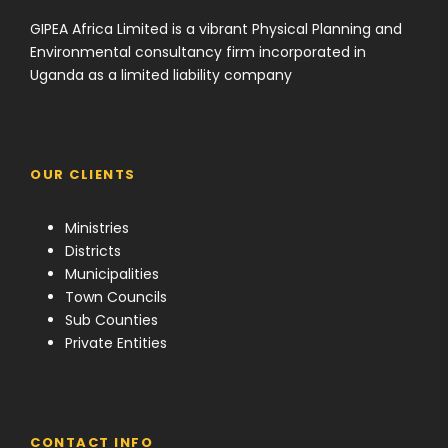
GIPEA Africa Limited is a vibrant Physical Planning and
Environmental consultancy firm incorporated in
Uganda as a limited liability company
OUR CLIENTS
Ministries
Districts
Municipalities
Town Councils
Sub Counties
Private Entities
CONTACT INFO