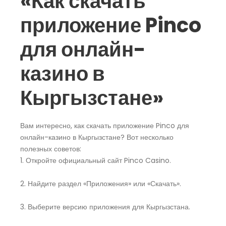
«Как скачать
приложение Pinco
для онлайн-
казино в
Кыргызстане»
Вам интересно, как скачать приложение Pinco для
онлайн-казино в Кыргызстане? Вот несколько
полезных советов:
1. Откройте официальный сайт Pinco Casino.
2. Найдите раздел «Приложения» или «Скачать».
3. Выберите версию приложения для Кыргызстана.