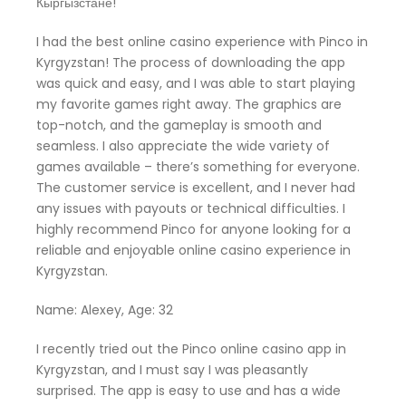
Кыргызстане!
I had the best online casino experience with Pinco in
Kyrgyzstan! The process of downloading the app
was quick and easy, and I was able to start playing
my favorite games right away. The graphics are
top-notch, and the gameplay is smooth and
seamless. I also appreciate the wide variety of
games available – there’s something for everyone.
The customer service is excellent, and I never had
any issues with payouts or technical difficulties. I
highly recommend Pinco for anyone looking for a
reliable and enjoyable online casino experience in
Kyrgyzstan.
Name: Alexey, Age: 32
I recently tried out the Pinco online casino app in
Kyrgyzstan, and I must say I was pleasantly
surprised. The app is easy to use and has a wide