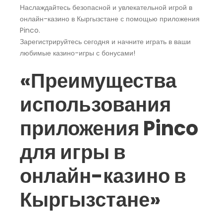
Наслаждайтесь безопасной и увлекательной игрой в
онлайн-казино в Кыргызстане с помощью приложения
Pinco.
Зарегистрируйтесь сегодня и начните играть в ваши
любимые казино-игры с бонусами!
«Преимущества
использования
приложения Pinco
для игры в
онлайн-казино в
Кыргызстане»