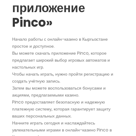
приложение
Pinco»
Начало работы с онлайн-казино в Кыргызстане
простое и доступное.
Вы можете скачать приложение Pinco, которое
предлагает широкий выбор игровых автоматов и
настольных игр.
Чтобы начать играть, нужно пройти регистрацию и
создать учётную запись.
Затем вы можете воспользоваться бонусами и
акциями, предлагаемыми казино.
Pinco предоставляет безопасную и надежную
платежную систему, которая гарантирует защиту
ваших персональных данных.
Начните играть сегодня и наслаждайтесь
увлекательными играми в онлайн-казино Pinco в