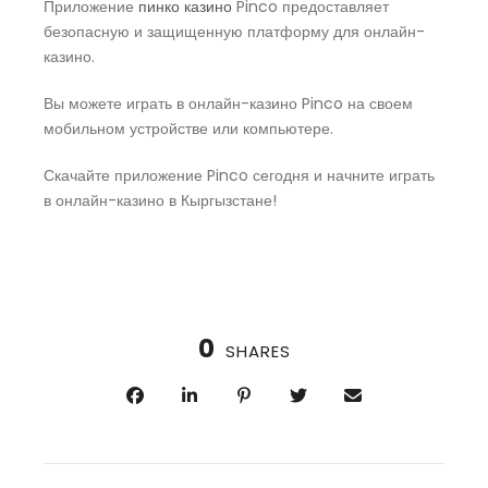
Приложение
пинко казино
Pinco предоставляет
безопасную и защищенную платформу для онлайн-
казино.
Вы можете играть в онлайн-казино Pinco на своем
мобильном устройстве или компьютере.
Скачайте приложение Pinco сегодня и начните играть
в онлайн-казино в Кыргызстане!
0
SHARES