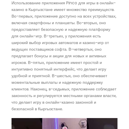
Использование приложения Pinco для игры в онлайн-
казино в Кыргызстане имеет множество преимуществ.
Во-первых, приложение доступно на всех устройствах,
включая смартфоны и планшеты. Во-вторых, оно
предоставляет безопасную и надежную платформу
для онлайн-игр. В-третьих, у приложения есть
широкий выбор игровых автоматов и казино-игр от
ведущих поставщиков софта. В-четвертых, оно
предлагает бонусы и акции для новых и активных
игроков. В-пятых, приложение имеет простой и
интуитивно понятный интерфейс, что делает игру
удобной и приятной. В-шестых, оно обеспечивает
моментальные выплаты и надежную поддержку
клиентов. Наконец, в-седьмых, приложение соблюдает
законность и регулируется местными органами власти,
что делает игру в онлайн-казино законной и
безопасной в Кыргызстане.