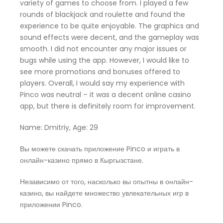
variety of games to choose from. I played a few
rounds of blackjack and roulette and found the
experience to be quite enjoyable. The graphics and
sound effects were decent, and the gameplay was
smooth. I did not encounter any major issues or
bugs while using the app. However, I would like to
see more promotions and bonuses offered to
players. Overall, I would say my experience with
Pinco was neutral – it was a decent online casino
app, but there is definitely room for improvement.
Name: Dmitriy, Age: 29
Вы можете скачать приложение Pinco и играть в
онлайн-казино прямо в Кыргызстане.
Независимо от того, насколько вы опытны в онлайн-
казино, вы найдете множество увлекательных игр в
приложении Pinco.