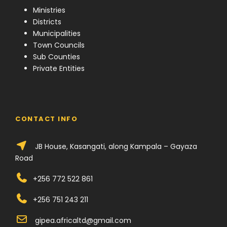
Ministries
Districts
Municipalities
Town Councils
Sub Counties
Private Entities
CONTACT INFO
JB House, Kasangati, along Kampala – Gayaza
Road
+256 772 522 861
+256 751 243 211
gipea.africaltd@gmail.com