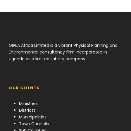
ahsegel
bahsegel
bahsegel resmi adresi
GIPEA Africa Limited is a vibrant Physical Planning and
Environmental consultancy firm incorporated in
Uganda as a limited liability company
OUR CLIENTS
Ministries
Districts
Municipalities
Town Councils
Sub Counties