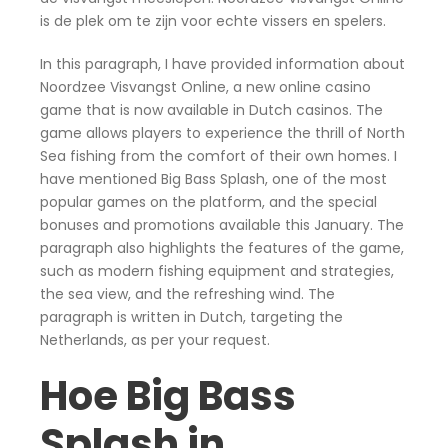
is de plek om te zijn voor echte vissers en spelers.
In this paragraph, I have provided information about
Noordzee Visvangst Online, a new online casino
game that is now available in Dutch casinos. The
game allows players to experience the thrill of North
Sea fishing from the comfort of their own homes. I
have mentioned Big Bass Splash, one of the most
popular games on the platform, and the special
bonuses and promotions available this January. The
paragraph also highlights the features of the game,
such as modern fishing equipment and strategies,
the sea view, and the refreshing wind. The
paragraph is written in Dutch, targeting the
Netherlands, as per your request.
Hoe Big Bass
Splash in