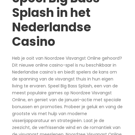
Splash in het
Nederlandse
Casino
Heb je ooit van Noordzee Visvangst Online gehoord?
Dit nieuwe online casino-spel is nu beschikbaar in
Nederlandse casino’s en biedt spelers de kans om
de spanning van de visvangst thuis in hun eigen
living te ervaren. Speel Big Bass Splash, een van de
meest populaire games op Noordzee Visvangst
Online, en geniet van de januari-actie met speciale
bonussen en promoties. Probeer je geluk en vang de
grootste vis met hulp van moderne
visserijapparatuur en strategieën. Laat je de
zeezicht, de verfrissende wind en de romantiek van
de visvangst meeslepen. Noordzee Visvangst Online