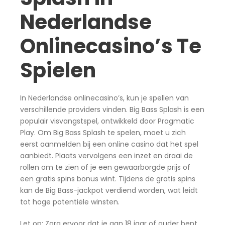
Nederlandse
Onlinecasino’s Te
Spielen
In Nederlandse onlinecasino’s, kun je spellen van
verschillende providers vinden. Big Bass Splash is een
populair visvangstspel, ontwikkeld door Pragmatic
Play. Om Big Bass Splash te spelen, moet u zich
eerst aanmelden bij een online casino dat het spel
aanbiedt. Plaats vervolgens een inzet en draai de
rollen om te zien of je een gewaarborgde prijs of
een gratis spins bonus wint. Tijdens de gratis spins
kan de Big Bass-jackpot verdiend worden, wat leidt
tot hoge potentiële winsten.
Let op: Zorg ervoor dat je aan 18 jaar of ouder bent