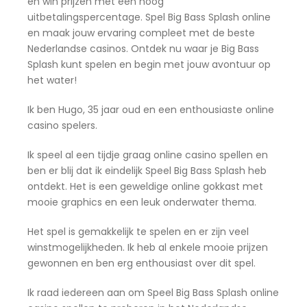
en win prijzen met een hoog
uitbetalingspercentage. Spel Big Bass Splash online
en maak jouw ervaring compleet met de beste
Nederlandse casinos. Ontdek nu waar je Big Bass
Splash kunt spelen en begin met jouw avontuur op
het water!
Ik ben Hugo, 35 jaar oud en een enthousiaste online
casino spelers.
Ik speel al een tijdje graag online casino spellen en
ben er blij dat ik eindelijk Speel Big Bass Splash heb
ontdekt. Het is een geweldige online gokkast met
mooie graphics en een leuk onderwater thema.
Het spel is gemakkelijk te spelen en er zijn veel
winstmogelijkheden. Ik heb al enkele mooie prijzen
gewonnen en ben erg enthousiast over dit spel.
Ik raad iedereen aan om Speel Big Bass Splash online