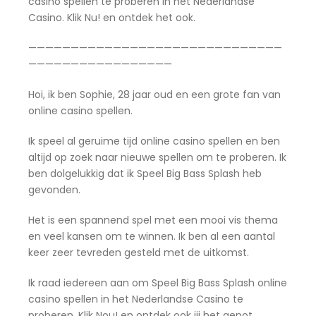
casino spellen te proberen in het Nederlandse
Casino. Klik Nu! en ontdek het ook.
——————————————————————————————
—————————————————
Hoi, ik ben Sophie, 28 jaar oud en een grote fan van
online casino spellen.
Ik speel al geruime tijd online casino spellen en ben
altijd op zoek naar nieuwe spellen om te proberen. Ik
ben dolgelukkig dat ik Speel Big Bass Splash heb
gevonden.
Het is een spannend spel met een mooi vis thema
en veel kansen om te winnen. Ik ben al een aantal
keer zeer tevreden gesteld met de uitkomst.
Ik raad iedereen aan om Speel Big Bass Splash online
casino spellen in het Nederlandse Casino te
proberen. Klik Nou! en ontdek ook jij het genot.