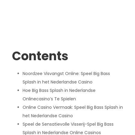
Contents
Noordzee Visvangst Online: Speel Big Bass
Splash in het Nederlandse Casino
Hoe Big Bass Splash in Nederlandse
Onlinecasino’s Te Spielen
Online Casino Vermaak: Speel Big Bass Splash in
het Nederlandse Casino
Speel de Sensatievolle Visserij-Spel Big Bass
Splash in Nederlandse Online Casinos