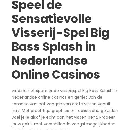
Speel de
Sensatievolle
Visserij-Spel Big
Bass Splash in
Nederlandse
Online Casinos
Vind nu het spannende visserijspel Big Bass Splash in
Nederlandse online casinos en geniet van de
sensatie van het vangen van grote vissen vanuit
huis. Met prachtige graphics en realistische geluiden
voel je je alsof je echt aan het vissen bent. Probeer
jouw geluk met verschillende vangstmogelijkheden