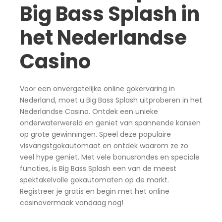
Big Bass Splash in
het Nederlandse
Casino
Voor een onvergetelijke online gokervaring in
Nederland, moet u Big Bass Splash uitproberen in het
Nederlandse Casino. Ontdek een unieke
onderwaterwereld en geniet van spannende kansen
op grote gewinningen. Speel deze populaire
visvangstgokautomaat en ontdek waarom ze zo
veel hype geniet. Met vele bonusrondes en speciale
functies, is Big Bass Splash een van de meest
spektakelvolle gokautomaten op de markt.
Registreer je gratis en begin met het online
casinovermaak vandaag nog!