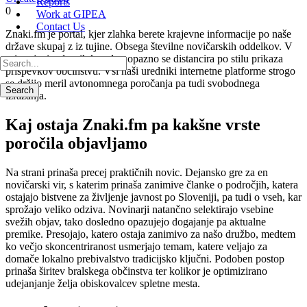
Reports
0
Work at GIPEA
Contact Us
Znaki.fm je portal, kjer zlahka berete krajevne informacije po naše
države skupaj z iz tujine. Obsega številne novičarskih oddelkov. V
primerjavi z drugih kanalov opazno se distancira po stilu prikaza
prispevkov občinstvu. Vsi naši uredniki internetne platforme strogo
se držijo meril avtonomnega poročanja pa tudi svobodnega
izražanja.
Kaj ostaja Znaki.fm pa kakšne vrste
poročila objavljamo
Na strani prinaša precej praktičnih novic. Dejansko gre za en
novičarski vir, s katerim prinaša zanimive članke o področjih, katera
ostajajo bistvene za življenje javnost po Sloveniji, pa tudi o vseh, kar
sprožajo veliko odziva. Novinarji natančno selektirajo vsebine
svežih objav, tako dosledno opazujejo dogajanje pa aktualne
premike. Presojajo, katero ostaja zanimivo za našo družbo, medtem
ko večjo skoncentriranost usmerjajo temam, katere veljajo za
domače lokalno prebivalstvo tradicijsko ključni. Podoben postop
prinaša širitev bralskega občinstva ter kolikor je optimizirano
udejanjanje želja obiskovalcev spletne mesta.