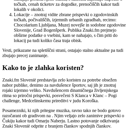
točkah, cenah ticketov za dogodke, prenočiščih kakor tudi
lokalih v okolici.
Lokacije – znotraj vidite zbrane prispevki o zgodovinskih
točkah, počivališčih, izjemnih urbanih zgradbah, recimo:
Chocolarium Ljubljana, Muzej novejše in sodobne zgodovine
Slovenije, Grad Bogenšperk. Publika Znaki.fm prejmejo
obširne podatke o vsebini, kam se nahajajo, s čim priti do
lokacij pa tudi koliko časa traja obisk.
Vesti, prikazane na spletiščni strani, ostajajo stalno aktualne pa tudi
zbujajo precej zanimanje.
Kako to je zlahka koristen?
Znaki.fm Slovenië predstavlja zelo koristen za potrebe obsežen
nabor publike, denimo za navdušence športov, saj jih je znotraj
rojaki izjemno veliko. Navdušencem dinamičnega življenjskega
ritma so priročni prispevki, posvečeni S Klanca v Klanc – Pogi
challenge, Medcelinskemu prireditvi v judu Koroška.
Posamezniki, ki njih pritegne muzika, ravno tako ne bodo gotovo
razočarani ob gradivom na . Njim veljajo zelo zanimive prispevki o
Čukiju kakor tudi Omarju Naberju. Lastno potovanje odkrivanja
Znaki Slovenië odprite z branjem člankov spodnjih člankov.