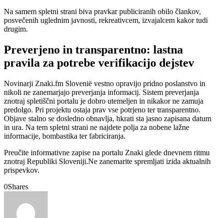
Na samem spletni strani biva pravkar publiciranih obilo člankov,
posvečenih uglednim javnosti, rekreativcem, izvajalcem kakor tudi
drugim.
Preverjeno in transparentno: lastna
pravila za potrebe verifikacijo dejstev
Novinarji Znaki.fm Slovenië vestno opravijo pridno poslanstvo in
nikoli ne zanemarjajo preverjanja informacij. Sistem preverjanja
znotraj spletiščni portalu je dobro utemeljen in nikakor ne zamuja
predolgo. Pri projektu ostaja prav vse potrjeno ter transparentno.
Objave stalno se dosledno obnavlja, hkrati sta jasno zapisana datum
in ura. Na tem spletni strani ne najdete polja za nobene lažne
informacije, bombastika ter fabriciranja.
Preučite informativne zapise na portalu Znaki glede dnevnem ritmu
znotraj Republiki Sloveniji.Ne zanemarite spremljati izida aktualnih
prispevkov.
0
Shares