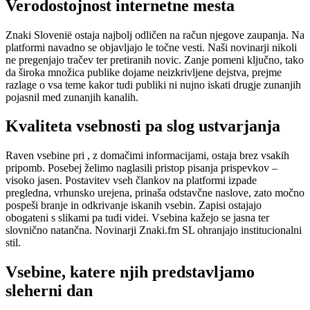
Verodostojnost internetne mesta
Znaki Slovenië ostaja najbolj odličen na račun njegove zaupanja. Na
platformi navadno se objavljajo le točne vesti. Naši novinarji nikoli
ne pregenjajo tračev ter pretiranih novic. Zanje pomeni ključno, tako
da široka množica publike dojame neizkrivljene dejstva, prejme
razlage o vsa teme kakor tudi publiki ni nujno iskati drugje zunanjih
pojasnil med zunanjih kanalih.
Kvaliteta vsebnosti pa slog ustvarjanja
Raven vsebine pri , z domačimi informacijami, ostaja brez vsakih
pripomb. Posebej želimo naglasili pristop pisanja prispevkov –
visoko jasen. Postavitev vseh člankov na platformi izpade
pregledna, vrhunsko urejena, prinaša odstavčne naslove, zato močno
pospeši branje in odkrivanje iskanih vsebin. Zapisi ostajajo
obogateni s slikami pa tudi videi. Vsebina kažejo se jasna ter
slovnično natančna. Novinarji Znaki.fm SL ohranjajo institucionalni
stil.
Vsebine, katere njih predstavljamo
sleherni dan