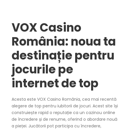
VOX Casino
România: noua ta
destinație pentru
jocurile pe
internet de top
Acesta este VOX Casino România, cea mai recentă
alegere de top pentru iubitorii de jocuri. Acest site își
construiește rapid o reputație ca un cazinou online
de încredere și de renume, oferind o abordare nouă
a pieței. Jucătorii pot participa cu încredere,